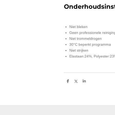
Onderhoudsinst
Niet bleken
Geen professionele reinigin
Niet trommeldrogen
30°C beperkt programma
Niet strijken
Elastaan:24%, Polyester:2
D
D
S
e
e
h
l
e
a
e
l
r
n
e