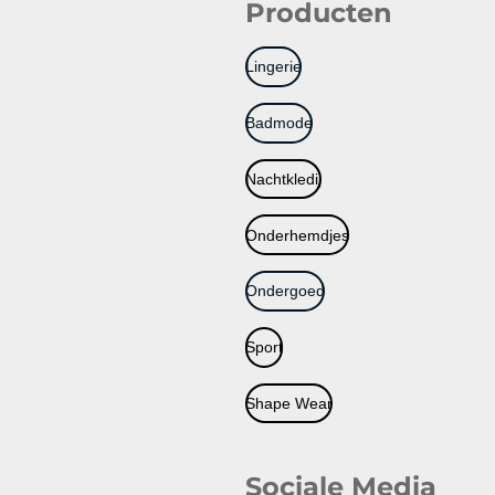
Producten
Lingerie
Badmode
Nachtkledij
Onderhemdjes
Ondergoed
Sport
Shape Wear
Sociale Media