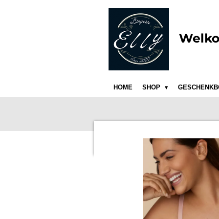
Ga
direct
naar
Welko
de
hoofdinhoud
HOME
SHOP
GESCHENKB