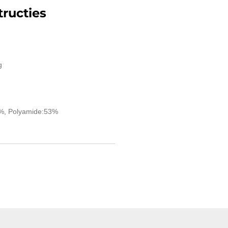
ructies
g
3%, Polyamide:53%