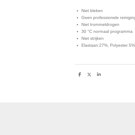
Niet bleken
Geen professionele reinigin
Niet trommeldrogen
30 °C normaal programma
Niet strijken
Elastaan:27%, Polyester:5
D
D
S
e
e
h
l
e
a
e
l
r
n
e