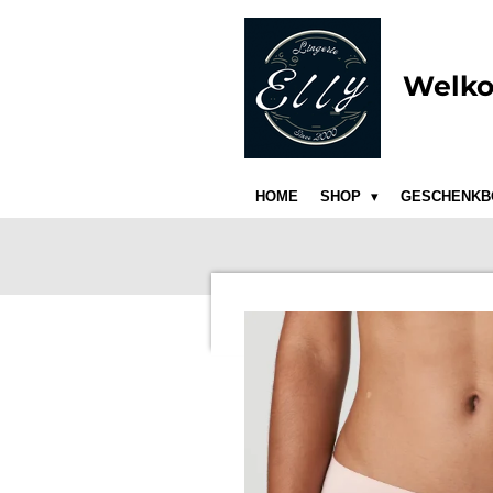
Ga
direct
naar
Welko
de
hoofdinhoud
HOME
SHOP
GESCHENKB