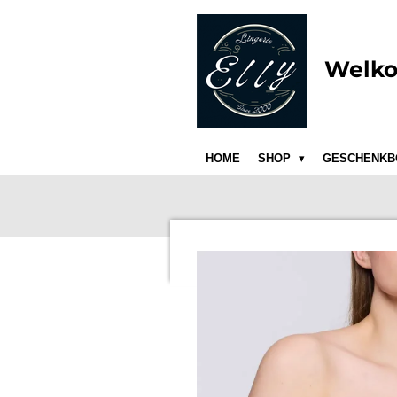
Ga
direct
naar
Welko
de
hoofdinhoud
HOME
SHOP
GESCHENKB