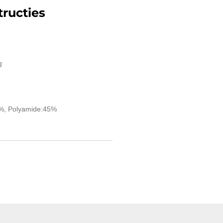
ructies
g
7%, Polyamide:45%