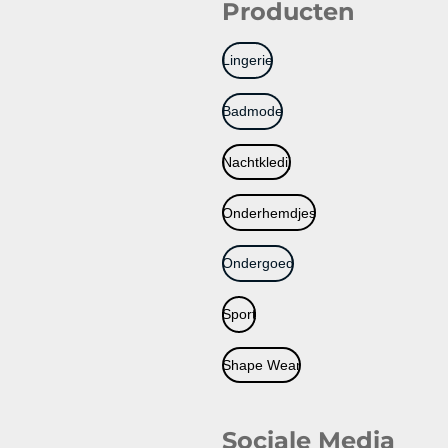
Producten
Lingerie
Badmode
Nachtkledij
Onderhemdjes
Ondergoed
Sport
Shape Wear
Sociale Media