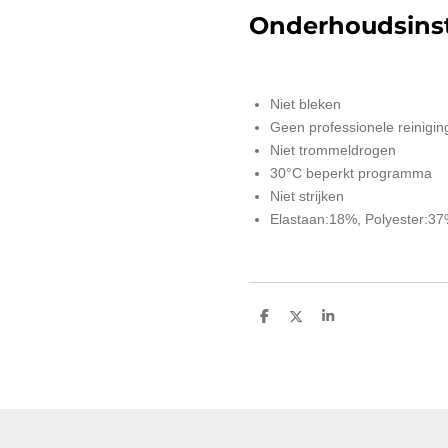
Onderhoudsinst
Niet bleken
Geen professionele reinigin
Niet trommeldrogen
30°C beperkt programma
Niet strijken
Elastaan:18%, Polyester:3
D
D
S
e
e
h
l
e
a
e
l
r
n
e