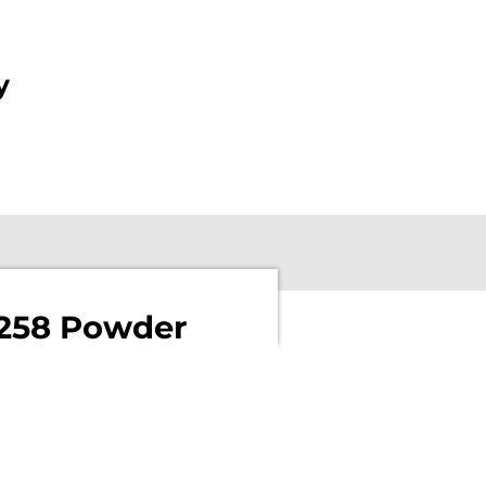
y
3258 Powder