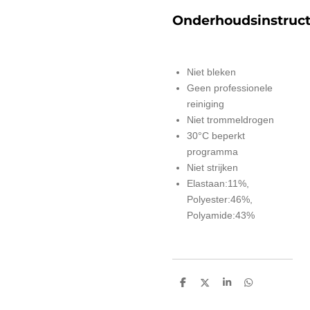
Onderhoudsinstruct
Niet bleken
Geen professionele
reiniging
Niet trommeldrogen
30°C beperkt
programma
Niet strijken
Elastaan:11%,
Polyester:46%,
Polyamide:43%
D
D
S
D
e
e
h
e
l
e
a
l