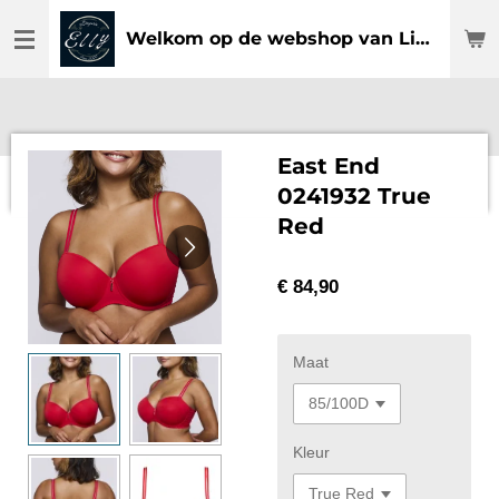
Ga
Welkom op de webshop van Lingerie Elly
direct
naar
de
hoofdinhoud
East End
0241932 True
Red
€ 84,90
Maat
Kleur