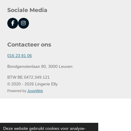
Sociale Media
F
I
a
n
c
s
e
t
Contacteer ons
b
a
o
g
o
r
016 23 81 06
k
a
m
Bondgenotenlaan 80, 3000 Leuven
BTW BE 0472.349.121
© 2020 - 2026 Lingerie Elly
Powered by
JouwWeb
Deze website gebruikt cookies voor analyse-