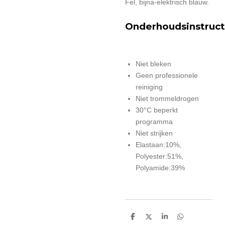
Fel, bijna-elektrisch blauw.
Onderhoudsinstruct
Niet bleken
Geen professionele
reiniging
Niet trommeldrogen
30°C beperkt
programma
Niet strijken
Elastaan:10%,
Polyester:51%,
Polyamide:39%
D
D
S
D