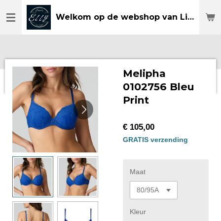
Ga
Welkom op de webshop van Lingerie Elly
direct
naar
de
hoofdinhoud
Melipha
0102756 Bleu
Print
€ 105,00
GRATIS verzending
Maat
Kleur