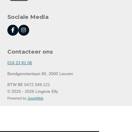
Sociale Media
F
I
a
n
c
s
e
t
Contacteer ons
b
a
o
g
o
r
016 23 81 06
k
a
m
Bondgenotenlaan 80, 3000 Leuven
BTW BE 0472.349.121
© 2020 - 2026 Lingerie Elly
Powered by
JouwWeb