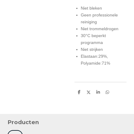
Niet bleken
Geen professionele
reiniging
Niet trommeldrogen
30°C beperkt
programma
Niet strijken
Elastaan:29%,
Polyamide:71%
D
D
S
D
e
e
h
e
l
e
a
l
e
l
r
e
n
e
n
Producten