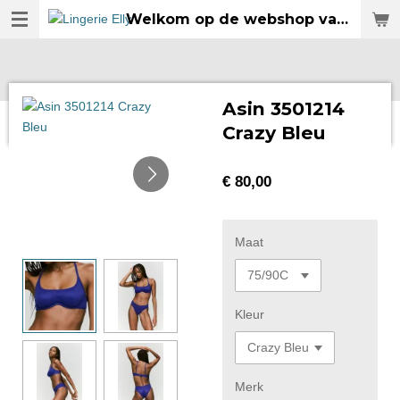
Welkom op de webshop van Lingerie Elly
Ga
direct
naar
de
hoofdinhoud
Asin 3501214
Crazy Bleu
€ 80,00
Maat
Kleur
Merk