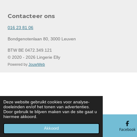
a
n
c
s
e
t
Contacteer ons
b
a
o
g
o
r
016 23 81 06
k
a
m
Bondgenotenlaan 80, 3000 Leuven
BTW BE 0472.349.121
© 2020 - 2026 Lingerie Elly
Powered by
JouwWeb
Deze website gebruikt cookies voor analyse-
doeleinden en/of het tonen van advertenties.
Door gebruik te blijven maken van de site gaat u
hiermee akkoord.
Akkoord
E-mailadres
Telefoonnummer
Kaart
Facebook