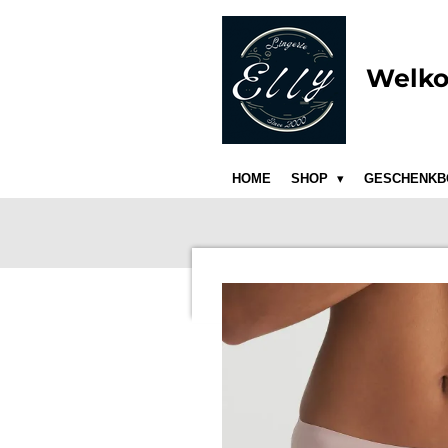
Ga
direct
naar
Welko
de
hoofdinhoud
HOME
SHOP
GESCHENKB