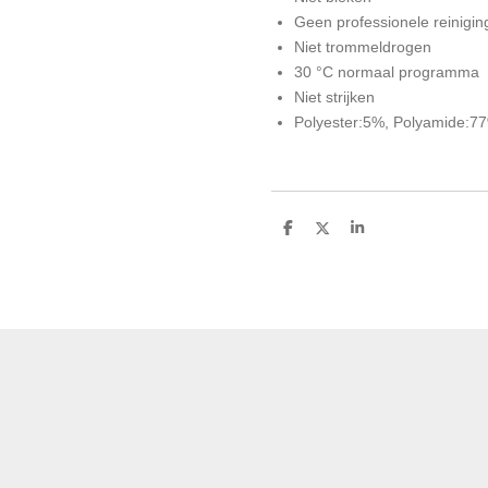
Geen professionele reinigin
Niet trommeldrogen
30 °C normaal programma
Niet strijken
Polyester:5%, Polyamide:7
D
D
S
e
e
h
l
e
a
e
l
r
n
e