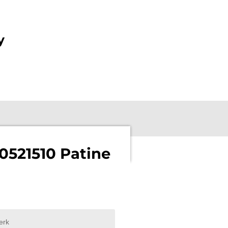
y
 0521510 Patine
erk