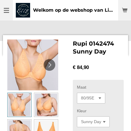
Ga
Welkom op de webshop van Lingerie Elly
direct
naar
de
hoofdinhoud
Rupi 0142474
Sunny Day
€ 84,90
Maat
Kleur