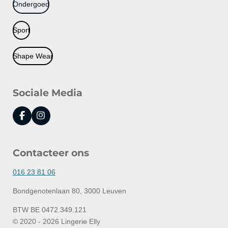
Ondergoed
Sport
Shape Wear
Sociale Media
F
I
a
n
c
s
e
t
Contacteer ons
b
a
o
g
o
r
016 23 81 06
k
a
m
Bondgenotenlaan 80, 3000 Leuven
BTW BE 0472.349.121
© 2020 - 2026 Lingerie Elly