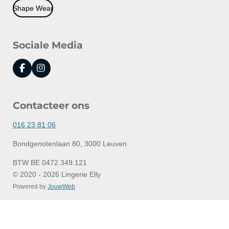
Shape Wear
Sociale Media
F
I
a
n
c
s
e
t
Contacteer ons
b
a
o
g
o
r
016 23 81 06
k
a
m
Bondgenotenlaan 80, 3000 Leuven
BTW BE 0472.349.121
© 2020 - 2026 Lingerie Elly
Powered by
JouwWeb