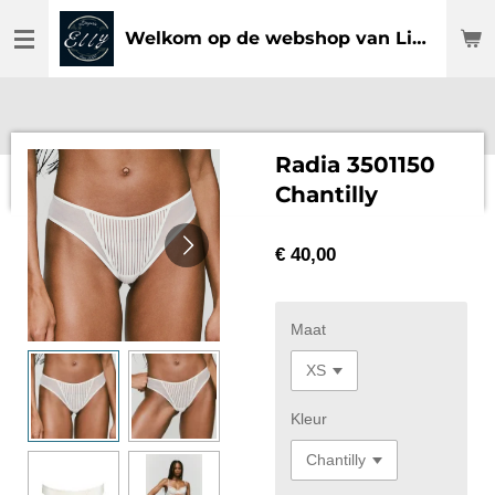
Ga
Welkom op de webshop van Lingerie Elly
direct
naar
de
hoofdinhoud
Radia 3501150
Chantilly
€ 40,00
Maat
Kleur