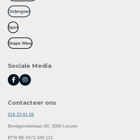
Ondergoed
Sport
Shape Wear
Sociale Media
F
I
a
n
c
s
e
t
Contacteer ons
b
a
o
g
o
r
016 23 81 06
k
a
m
Bondgenotenlaan 80, 3000 Leuven
BTW BE 0472.349.121