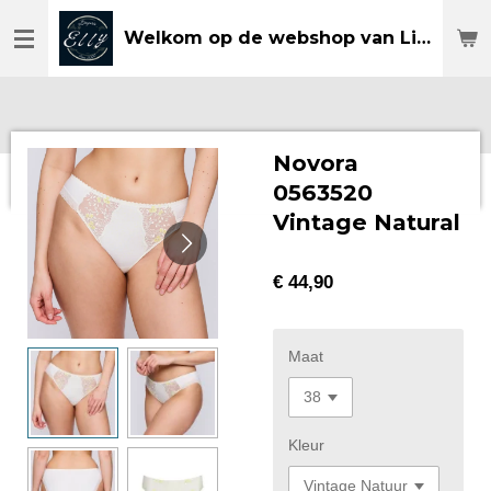
Ga
Welkom op de webshop van Lingerie Elly
direct
naar
de
hoofdinhoud
Novora
0563520
Vintage Natural
€ 44,90
Maat
Kleur