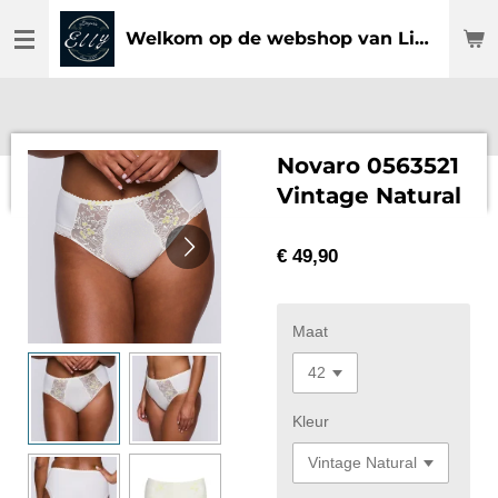
Ga
Welkom op de webshop van Lingerie Elly
direct
naar
de
hoofdinhoud
Novaro 0563521
Vintage Natural
€ 49,90
Maat
Kleur