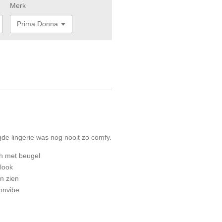
Merk
e lingerie was nog nooit zo comfy.
h met beugel
look
n zien
onvibe