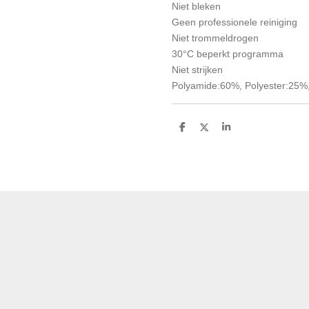
Niet bleken
Geen professionele reiniging
Niet trommeldrogen
30°C beperkt programma
Niet strijken
Polyamide:60%, Polyester:25%
D
D
S
e
e
h
l
e
a
e
l
r
n
e