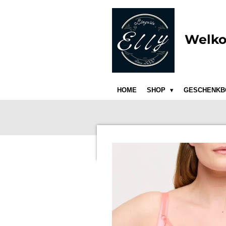
Ga
direct
naar
Welko
de
hoofdinhoud
HOME
SHOP
GESCHENKB