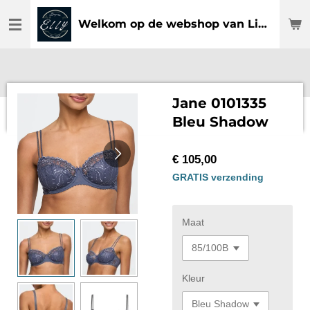
Ga
Welkom op de webshop van Lingerie Elly
direct
naar
de
hoofdinhoud
Jane 0101335
Bleu Shadow
€ 105,00
GRATIS verzending
Maat
Kleur