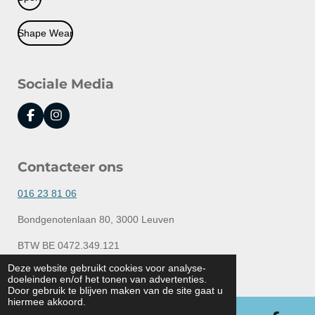
Shape Wear
Sociale Media
F
I
a
n
c
s
e
t
Contacteer ons
b
a
o
g
o
r
016 23 81 06
k
a
m
Bondgenotenlaan 80, 3000 Leuven
BTW BE 0472.349.121
© 2020 - 2026 Lingerie Elly
Deze website gebruikt cookies voor analyse-
doeleinden en/of het tonen van advertenties.
Powered by
JouwWeb
Door gebruik te blijven maken van de site gaat u
hiermee akkoord.