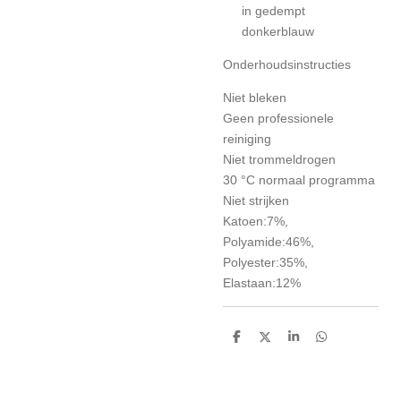
in gedempt
donkerblauw
Onderhoudsinstructies
Niet bleken
Geen professionele
reiniging
Niet trommeldrogen
30 °C normaal programma
Niet strijken
Katoen:7%,
Polyamide:46%,
Polyester:35%,
Elastaan:12%
D
D
S
D
e
e
h
e
l
e
a
l
e
l
r
e
n
e
n