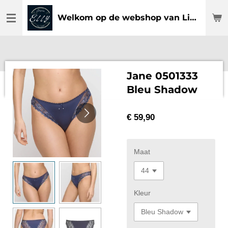
Ga
Welkom op de webshop van Lingerie Elly
direct
naar
de
hoofdinhoud
Jane 0501333
Bleu Shadow
€ 59,90
Maat
Kleur