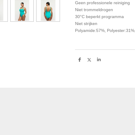
Geen professionele reiniging
Niet trommeldrogen
30°C beperkt programma
Niet strijken
Polyamide:57%, Polyester:31%
D
D
S
e
e
h
l
e
a
e
l
r
n
e