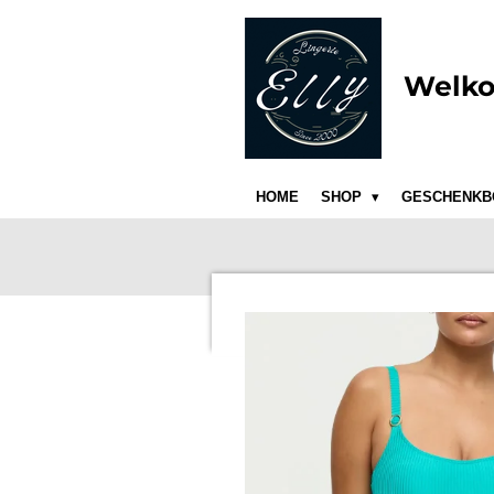
Ga
direct
naar
Welko
de
hoofdinhoud
HOME
SHOP
GESCHENKB