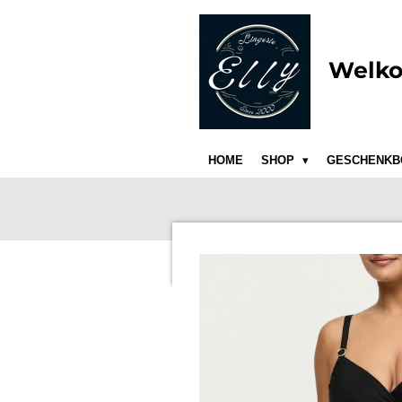
Ga
direct
naar
Welko
de
hoofdinhoud
HOME
SHOP
GESCHENKB