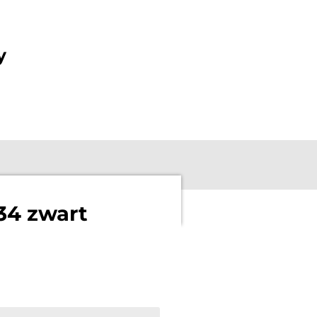
y
34 zwart