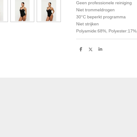
Geen professionele reiniging
Niet trommeldrogen
30°C beperkt programma
Niet strijken
Polyamide:68%, Polyester:17%
D
D
S
e
e
h
l
e
a
e
l
r
n
e