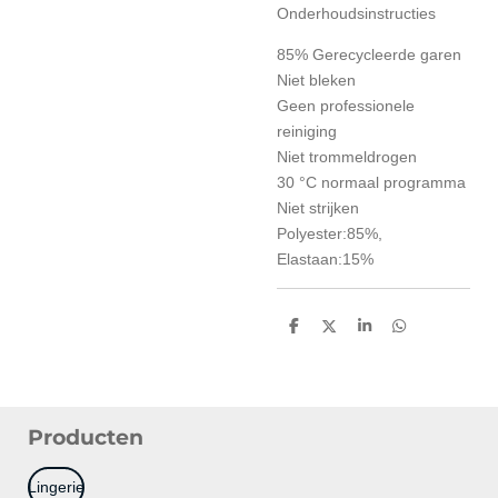
Onderhoudsinstructies
85% Gerecycleerde garen
Niet bleken
Geen professionele
reiniging
Niet trommeldrogen
30 °C normaal programma
Niet strijken
Polyester:85%,
Elastaan:15%
D
D
S
D
e
e
h
e
l
e
a
l
e
l
r
e
n
e
n
Producten
Lingerie