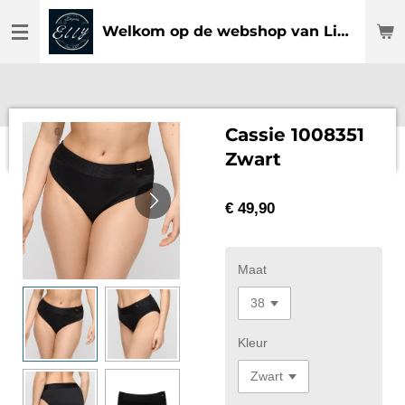
Ga
Welkom op de webshop van Lingerie Elly
direct
naar
de
hoofdinhoud
Cassie 1008351
Zwart
€ 49,90
Maat
Kleur