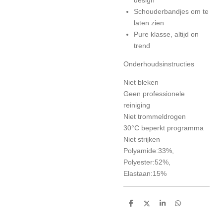
Schouderbandjes om te
laten zien
Pure klasse, altijd on
trend
Onderhoudsinstructies
Niet bleken
Geen professionele
reiniging
Niet trommeldrogen
30°C beperkt programma
Niet strijken
Polyamide:33%,
Polyester:52%,
Elastaan:15%
D
D
S
D
e
e
h
e
l
e
a
l