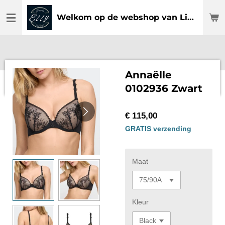
Ga
Welkom op de webshop van Lingerie Elly
direct
naar
de
hoofdinhoud
Annaëlle
0102936 Zwart
€ 115,00
GRATIS verzending
Maat
Kleur