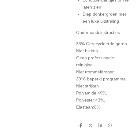
laten zien
Diep donkergroen met
een luxe uitstraling
Onderhoudsinstructies
33% Gerecycleerde garen
Niet bleken
Geen professionele
reiniging
Niet trommeldrogen
30°C beperkt programma
Niet strijken
Polyamide:49%,
Polyester:43%,
Elastaan:8%
D
D
S
D
e
e
h
e
l
e
a
l