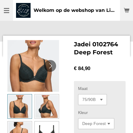
Ga
Welkom op de webshop van Lingerie Elly
direct
naar
de
hoofdinhoud
Jadei 0102764
Deep Forest
€ 84,90
Maat
Kleur