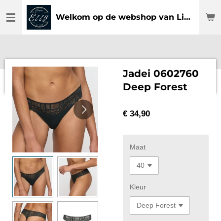
Ga
Welkom op de webshop van Lingerie Elly
direct
naar
de
hoofdinhoud
Jadei 0602760
Deep Forest
€ 34,90
Maat
Kleur