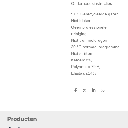
Onderhoudsinstructies
51% Gerecycleerde garen
Niet bleken
Geen professionele
reiniging
Niet trommeldrogen
30 °C normaal programma
Niet strijken
Katoen:7%,
Polyamide:79%,
Elastaan:14%
D
D
S
D
e
e
h
e
l
e
a
l
e
l
r
e
n
e
n
Producten