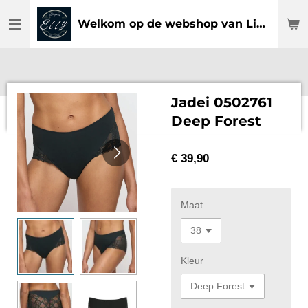
Ga
Welkom op de webshop van Lingerie Elly
direct
naar
de
hoofdinhoud
Jadei 0502761
Deep Forest
€ 39,90
Maat
Kleur