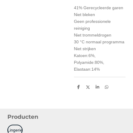
41% Gerecycleerde garen
Niet bleken
Geen professionele
reiniging
Niet trommeldrogen
30 °C normaal programma
Niet strijken
Katoen:6%,
Polyamide:80%,
Elastaan:14%
D
D
S
D
e
e
h
e
l
e
a
l
e
l
r
e
n
e
n
Producten
Lingerie