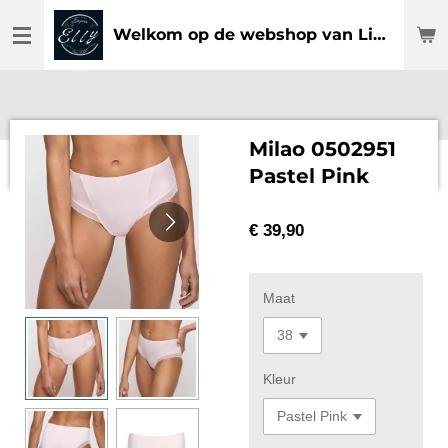
Ga
Welkom op de webshop van Lingerie Elly
direct
naar
de
hoofdinhoud
Milao 0502951
Pastel Pink
€ 39,90
Maat
Kleur