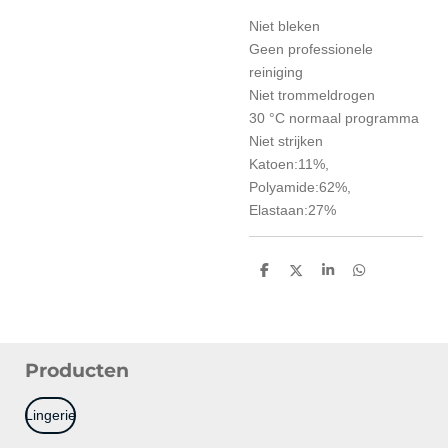
Niet bleken
Geen professionele
reiniging
Niet trommeldrogen
30 °C normaal programma
Niet strijken
Katoen:11%,
Polyamide:62%,
Elastaan:27%
D
D
S
D
e
e
h
e
l
e
a
l
e
l
r
e
n
e
n
Producten
Lingerie