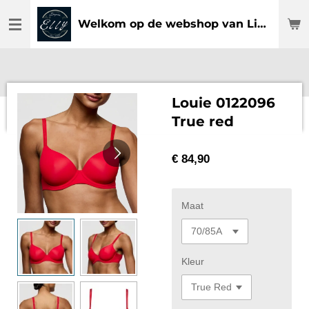
Ga
Welkom op de webshop van Lingerie Elly
direct
naar
de
hoofdinhoud
Louie 0122096
True red
€ 84,90
Maat
Kleur