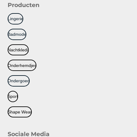
Producten
Lingerie
Badmode
Nachtkledij
Onderhemdjes
Ondergoed
Sport
Shape Wear
Sociale Media