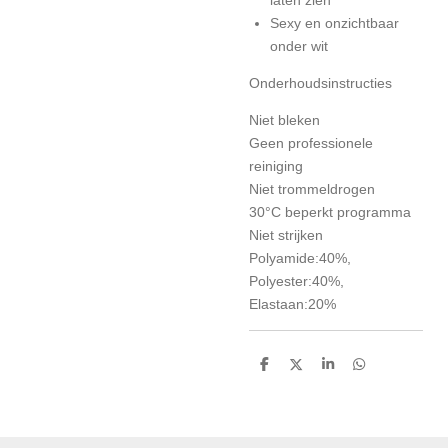
Sexy en onzichtbaar
onder wit
Onderhoudsinstructies
Niet bleken
Geen professionele
reiniging
Niet trommeldrogen
30°C beperkt programma
Niet strijken
Polyamide:40%,
Polyester:40%,
Elastaan:20%
D
D
S
D
e
e
h
e
l
e
a
l
e
l
r
e
n
e
n