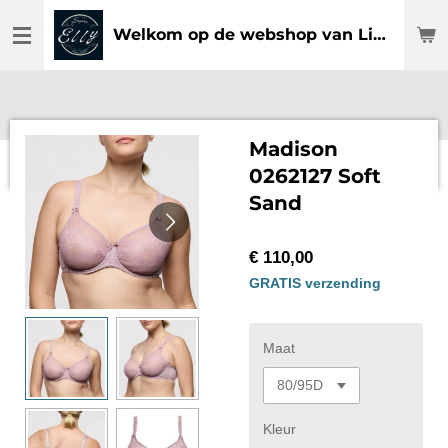
Ga
Welkom op de webshop van Lingerie Elly
direct
naar
de
hoofdinhoud
Madison
0262127 Soft
Sand
€ 110,00
GRATIS verzending
Maat
Kleur