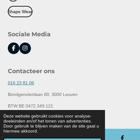
Shape Wear
Sociale Media
F
I
a
n
c
s
e
t
Contacteer ons
b
a
o
g
o
r
016 23 81 06
k
a
m
Bondgenotenlaan 80, 3000 Leuven
BTW BE 0472.349.121
© 2020 - 2026 Lingerie Elly
Deze website gebruikt cookies voor analyse-
doeleinden en/of het tonen van advertenties.
Powered by
JouwWeb
Door gebruik te blijven maken van de site gaat u
hiermee akkoord.