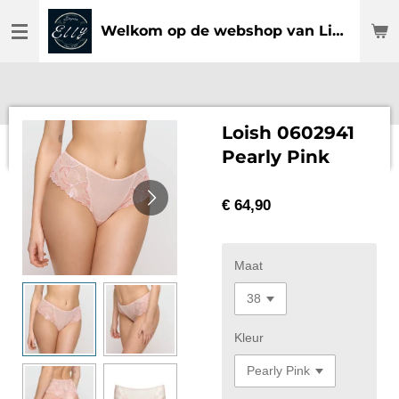
Ga
Welkom op de webshop van Lingerie Elly
direct
naar
de
hoofdinhoud
Loish 0602941
Pearly Pink
€ 64,90
Maat
Kleur