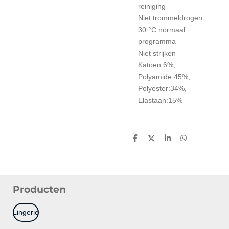
reiniging
Niet trommeldrogen
30 °C normaal
programma
Niet strijken
Katoen:6%,
Polyamide:45%,
Polyester:34%,
Elastaan:15%
D
D
S
D
e
e
h
e
l
e
a
l
e
l
r
e
n
e
n
Producten
Lingerie