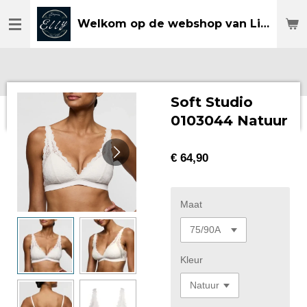
Ga
Welkom op de webshop van Lingerie Elly
direct
naar
de
hoofdinhoud
Soft Studio
0103044 Natuur
€ 64,90
Maat
Kleur