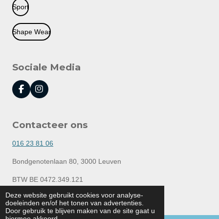
Sport
Shape Wear
Sociale Media
F
I
a
n
c
s
e
t
Contacteer ons
b
a
o
g
o
r
016 23 81 06
k
a
m
Bondgenotenlaan 80, 3000 Leuven
BTW BE 0472.349.121
© 2020 - 2026 Lingerie Elly
Deze website gebruikt cookies voor analyse-
doeleinden en/of het tonen van advertenties.
Powered by
JouwWeb
Door gebruik te blijven maken van de site gaat u
hiermee akkoord.