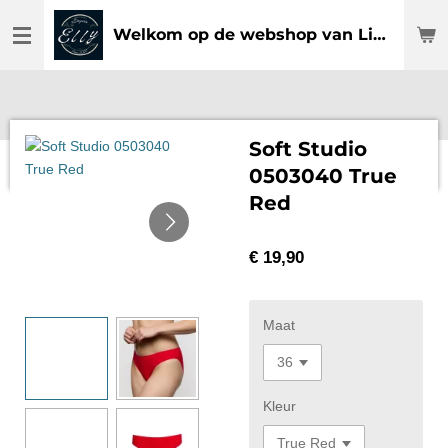
Ga
Welkom op de webshop van Lingerie Elly
direct
naar
de
hoofdinhoud
Soft Studio
0503040 True
Red
€ 19,90
Maat
Kleur