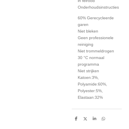
in felrood
Onderhoudsinstructies
60% Gerecycleerde
garen
Niet bleken
Geen professionele
reiniging
Niet trommeldrogen
30 °C normaal
programma
Niet strijken
Katoen:3%,
Polyamide:60%,
Polyester:5%,
Elastaan:32%
D
D
S
D
e
e
h
e
l
e
a
l