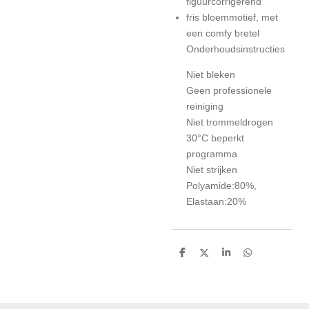
figuurcorrigerend
fris bloemmotief, met
een comfy bretel
Onderhoudsinstructies
Niet bleken
Geen professionele
reiniging
Niet trommeldrogen
30°C beperkt
programma
Niet strijken
Polyamide:80%,
Elastaan:20%
D
D
S
D
e
e
h
e
l
e
a
l
e
l
r
e
n
e
n