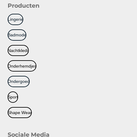
Producten
Lingerie
Badmode
Nachtkledij
Onderhemdjes
Ondergoed
Sport
Shape Wear
Sociale Media