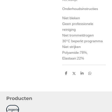
Onderhoudsinstructies
Niet bleken
Geen professionele
reiniging
Niet trommeldrogen
30°C beperkt programma
Niet strijken
Polyamide:78%,
Elastaan:22%
D
D
S
D
e
e
h
e
l
e
a
l
e
l
r
e
n
e
n
Producten
Lingerie