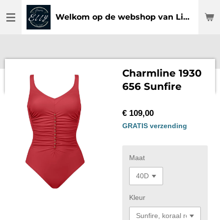
Ga
Welkom op de webshop van Lingerie Elly
direct
naar
de
hoofdinhoud
Charmline 1930
656 Sunfire
€ 109,00
GRATIS verzending
Maat
Kleur