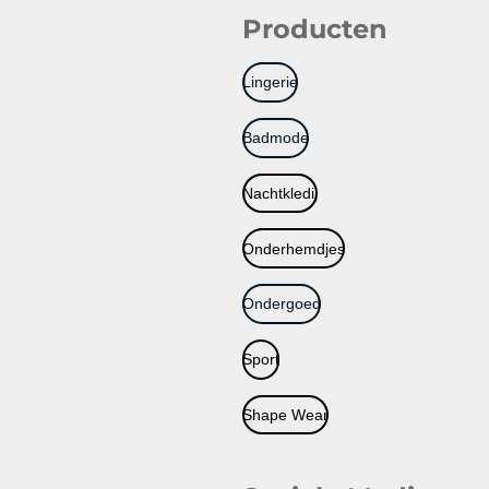
Producten
Lingerie
Badmode
Nachtkledij
Onderhemdjes
Ondergoed
Sport
Shape Wear