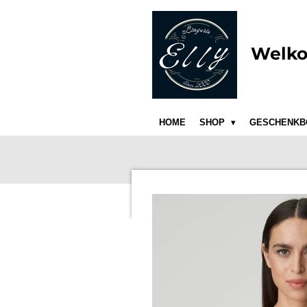
Ga
direct
naar
Welko
de
hoofdinhoud
HOME
SHOP
GESCHENKB