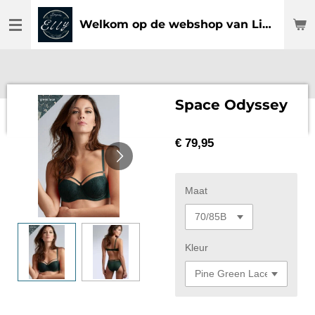
Ga
Welkom op de webshop van Lingerie Elly
direct
naar
de
hoofdinhoud
Space Odyssey
€ 79,95
Maat
Kleur