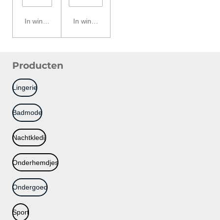
In winkelwagen
In winkelwagen
Producten
Lingerie
Badmode
Nachtkledij
Onderhemdjes
Ondergoed
Sport