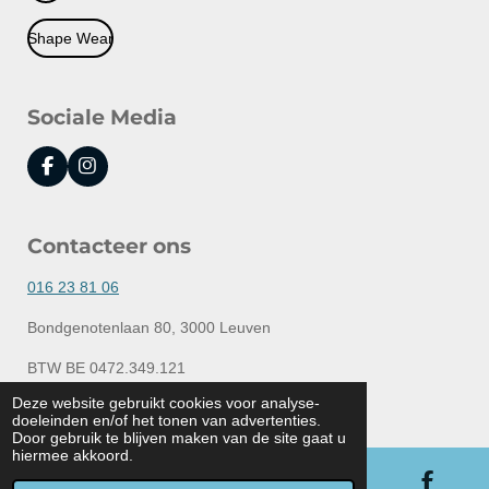
Shape Wear
Sociale Media
F
I
a
n
c
s
e
t
Contacteer ons
b
a
o
g
o
r
016 23 81 06
k
a
m
Bondgenotenlaan 80, 3000 Leuven
BTW BE 0472.349.121
© 2020 - 2026 Lingerie Elly
Deze website gebruikt cookies voor analyse-
doeleinden en/of het tonen van advertenties.
Powered by
JouwWeb
Door gebruik te blijven maken van de site gaat u
hiermee akkoord.