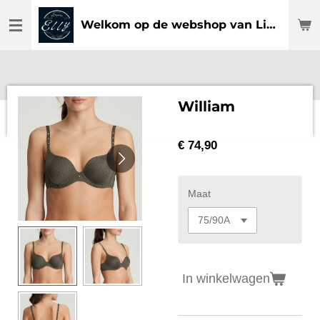
Ga
Welkom op de webshop van Lingerie Elly
direct
naar
de
hoofdinhoud
William
€ 74,90
Maat
In winkelwagen