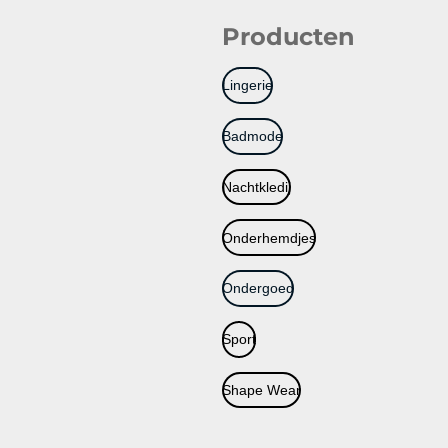
Producten
Lingerie
Badmode
Nachtkledij
Onderhemdjes
Ondergoed
Sport
Shape Wear