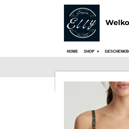
Ga
direct
naar
Welko
de
hoofdinhoud
HOME
SHOP
GESCHENKB