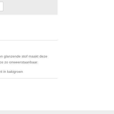
en glanzende stof maakt deze
ps zo onweerstaanbaar.
nt in kakigroen