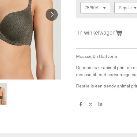
In winkelwagen
Mousse Bh Hartvorm
De modieuze animal print op e
mousse bh met hartvormige cu
Reptile is een trendy animal pri
D
D
S
e
e
h
l
e
a
e
l
r
n
e