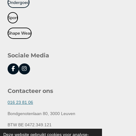
Ondergoed
Sport
Shape Wear
Sociale Media
F
I
a
n
c
s
e
t
Contacteer ons
b
a
o
g
o
r
016 23 81 06
k
a
m
Bondgenotenlaan 80, 3000 Leuven
BTW BE 0472.349.121
© 2020 - 2026 Lingerie Elly
Deze website gebruikt cookies voor analyse-