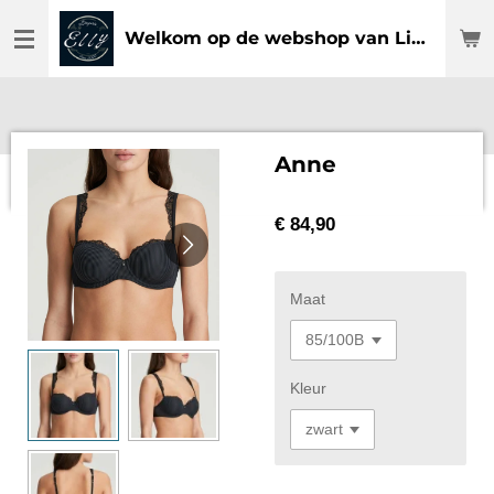
Ga
Welkom op de webshop van Lingerie Elly
direct
naar
de
hoofdinhoud
Anne
€ 84,90
Maat
Kleur