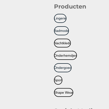
Producten
Lingerie
Badmode
Nachtkledij
Onderhemdjes
Ondergoed
Sport
Shape Wear