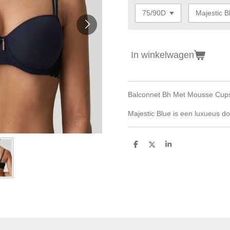
In winkelwagen
Balconnet Bh Met Mousse Cup
Majestic Blue is een luxueus do
D
D
S
e
e
h
l
e
a
e
l
r
n
e