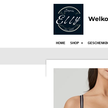
Ga
direct
naar
Welko
de
hoofdinhoud
HOME
SHOP
GESCHENKB