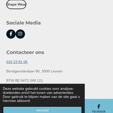
Shape Wear
Sociale Media
F
I
a
n
c
s
e
t
Contacteer ons
b
a
o
g
o
r
016 23 81 06
k
a
m
Bondgenotenlaan 80, 3000 Leuven
BTW BE 0472.349.121
© 2020 - 2026 Lingerie Elly
Deze website gebruikt cookies voor analyse-
doeleinden en/of het tonen van advertenties.
Powered by
JouwWeb
Door gebruik te blijven maken van de site gaat u
hiermee akkoord.
Akkoord
E-mailadres
Telefoonnummer
Kaart
Facebook