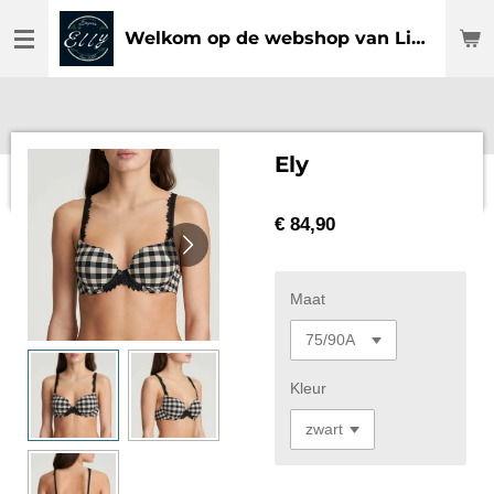
Ga
Welkom op de webshop van Lingerie Elly
direct
naar
de
hoofdinhoud
Ely
€ 84,90
Maat
Kleur