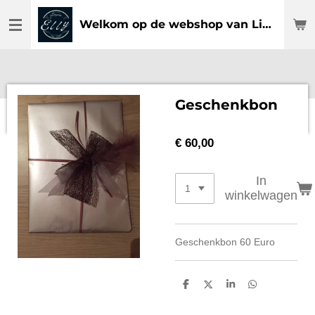
Ga
Welkom op de webshop van Lingerie Elly
direct
naar
de
hoofdinhoud
Geschenkbon
€ 60,00
In
winkelwagen
Geschenkbon 60 Euro
D
D
S
D
e
e
h
e
l
e
a
l