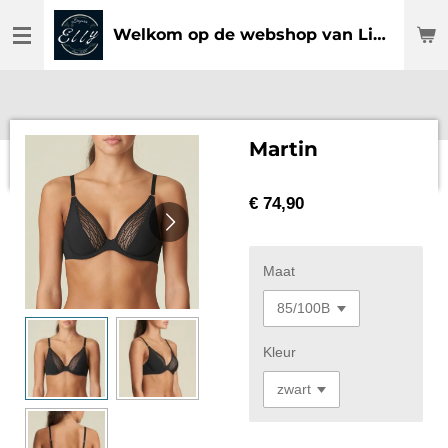
Ga
Welkom op de webshop van Lingerie Elly
direct
naar
de
hoofdinhoud
Martin
€ 74,90
Maat
Kleur