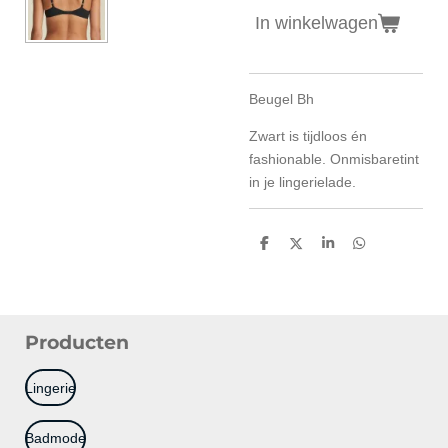
In winkelwagen
Beugel Bh
Zwart is tijdloos én
fashionable. Onmisbaretint
in je lingerielade.
D
D
S
D
e
e
h
e
l
e
a
l
e
l
r
e
n
e
n
Producten
Lingerie
Badmode