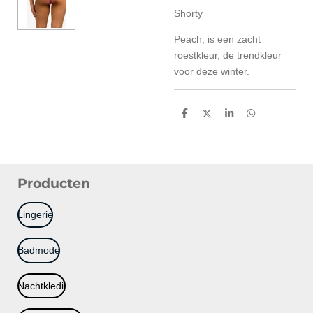
Shorty
Peach, is een zacht
roestkleur, de trendkleur
voor deze winter.
D
D
S
D
e
e
h
e
l
e
a
l
e
l
r
e
n
e
n
Producten
Lingerie
Badmode
Nachtkledij