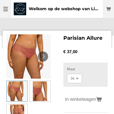
Ga
Welkom op de webshop van Lingerie Elly
direct
naar
de
hoofdinhoud
Parisian Allure
€ 37,00
Maat
In winkelwagen