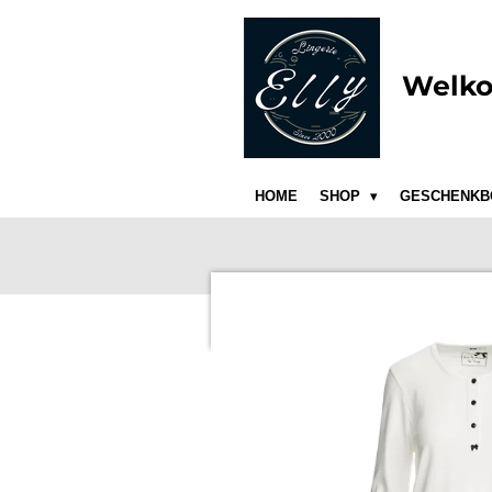
Ga
direct
naar
Welko
de
hoofdinhoud
HOME
SHOP
GESCHENKB