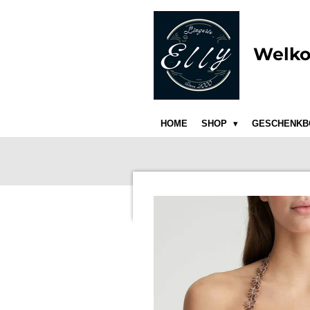
Ga
direct
naar
Welko
de
hoofdinhoud
HOME
SHOP
GESCHENKB