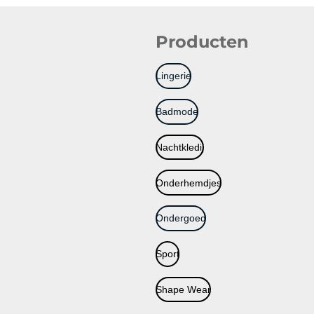
Producten
Lingerie
Badmode
Nachtkledij
Onderhemdjes
Ondergoed
Sport
Shape Wear