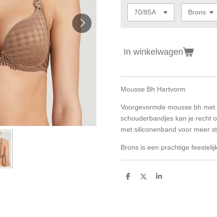
In winkelwagen
Mousse Bh Hartvorm
Voorgevormde mousse bh met h
schouderbandjes kan je recht o
met siliconenband voor meer s
Brons is een prachtige feestelijk
D
D
S
e
e
h
l
e
a
e
l
r
n
e