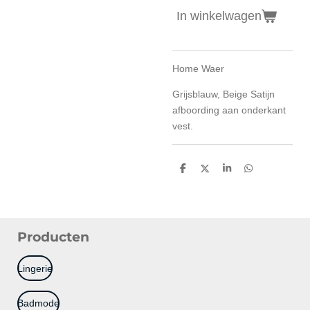
In winkelwagen
Home Waer
Grijsblauw, Beige Satijn
afboording aan onderkant
vest.
D
D
S
D
e
e
h
e
l
e
a
l
e
l
r
e
n
e
n
Producten
Lingerie
Badmode