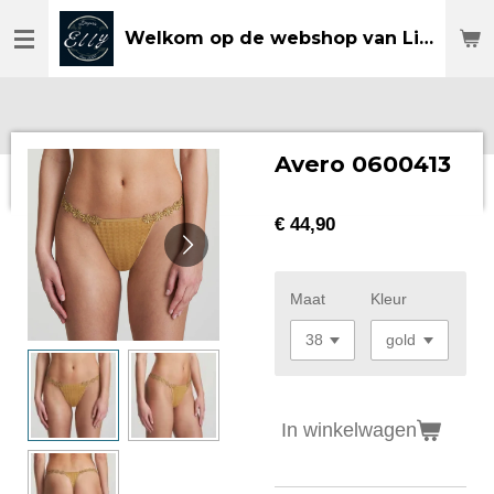
Ga
Welkom op de webshop van Lingerie Elly
direct
naar
de
hoofdinhoud
Avero 0600413
€ 44,90
Maat
Kleur
In winkelwagen