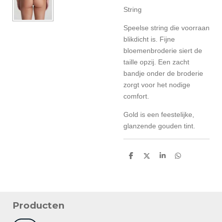
String
Speelse string die voorraan
blikdicht is. Fijne
bloemenbroderie siert de
taille opzij. Een zacht
bandje onder de broderie
zorgt voor het nodige
comfort.
Gold is een feestelijke,
glanzende gouden tint.
D
D
S
D
e
e
h
e
l
e
a
l
e
l
r
e
n
e
n
Producten