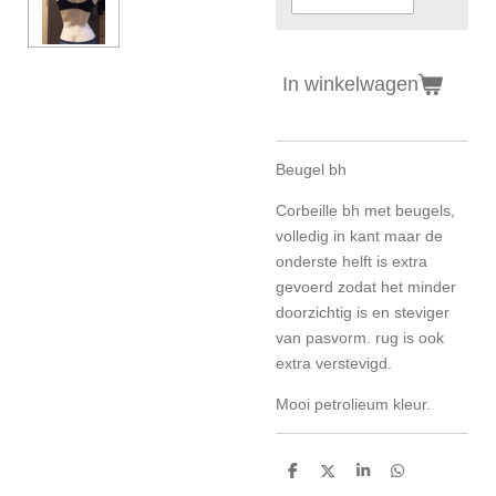
In winkelwagen
Beugel bh
Corbeille bh met beugels,
volledig in kant maar de
onderste helft is extra
gevoerd zodat het minder
doorzichtig is en steviger
van pasvorm. rug is ook
extra verstevigd.
Mooi petrolieum kleur.
D
D
S
D
e
e
h
e