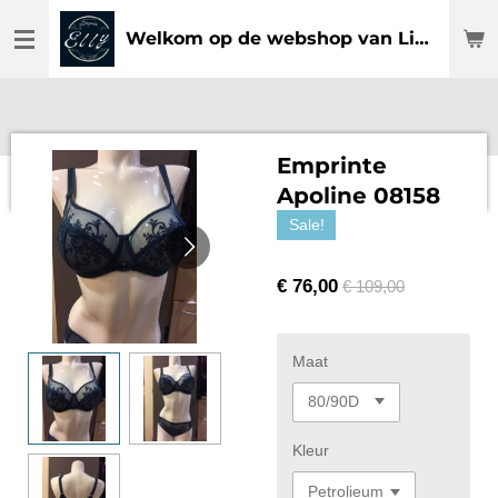
Ga
Welkom op de webshop van Lingerie Elly
direct
naar
de
hoofdinhoud
Emprinte
Apoline 08158
Sale!
€ 76,00
€ 109,00
Maat
Kleur