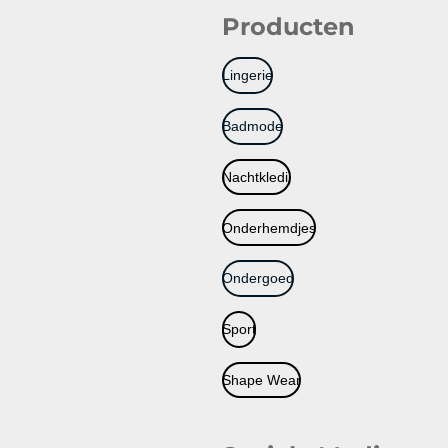
Producten
Lingerie
Badmode
Nachtkledij
Onderhemdjes
Ondergoed
Sport
Shape Wear