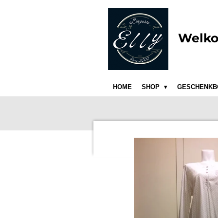
Ga
direct
naar
Welko
de
hoofdinhoud
HOME
SHOP
GESCHENKB