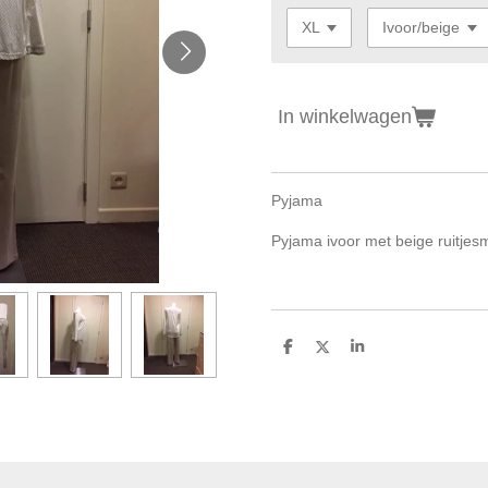
In winkelwagen
Pyjama
Pyjama ivoor met beige ruitjesm
D
D
S
e
e
h
l
e
a
e
l
r
n
e