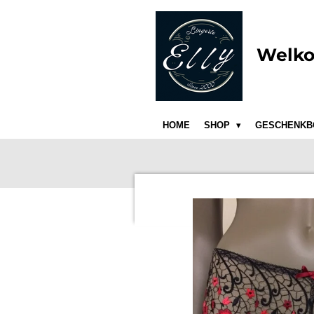
Ga
direct
naar
Welko
de
hoofdinhoud
HOME
SHOP
GESCHENKB