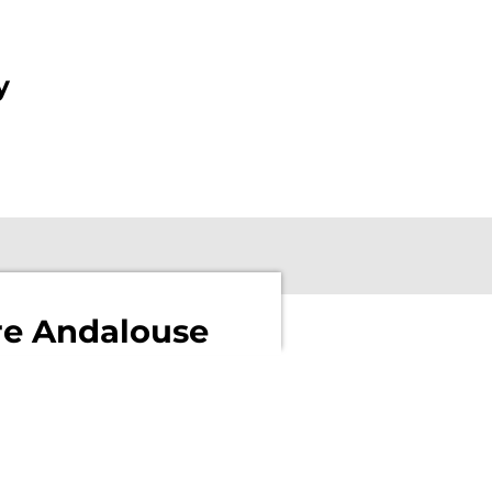
y
re Andalouse