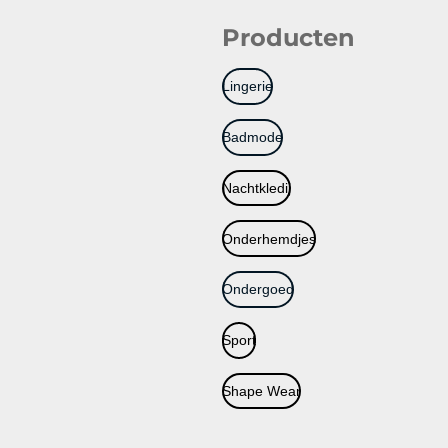
Producten
Lingerie
Badmode
Nachtkledij
Onderhemdjes
Ondergoed
Sport
Shape Wear