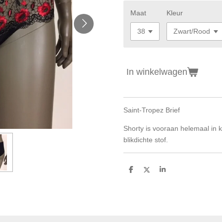
Maat
Kleur
In winkelwagen
Saint-Tropez Brief
Shorty is vooraan helemaal in k
blikdichte stof.
D
D
S
e
e
h
l
e
a
e
l
r
n
e