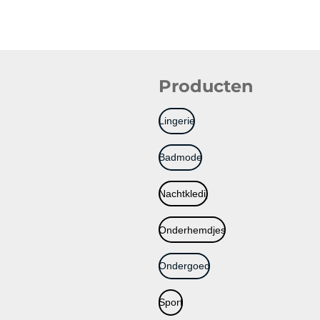
Producten
Lingerie
Badmode
Nachtkledij
Onderhemdjes
Ondergoed
Sport