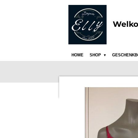
Ga
direct
naar
Welko
de
hoofdinhoud
HOME
SHOP
GESCHENKB