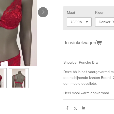
Maat
Kleur
In winkelwagen
Shoulder Punche Bra
Deze bh is half voorgevormd m
doorschijnende kanten Boord. 
een mooie decolleté.
Heel mooi warm donkerrood.
D
D
S
e
e
h