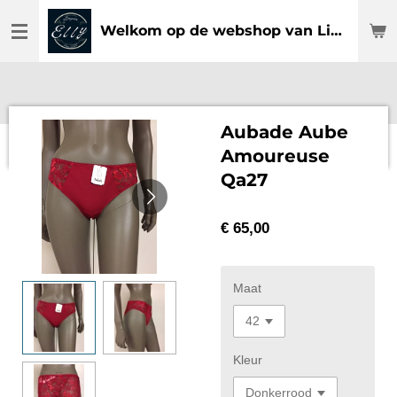
Ga
Welkom op de webshop van Lingerie Elly
direct
naar
de
hoofdinhoud
Aubade Aube
Amoureuse
Qa27
€ 65,00
Maat
Kleur