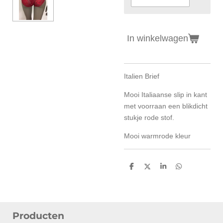
In winkelwagen
Italien Brief
Mooi Italiaanse slip in kant
met voorraan een blikdicht
stukje rode stof.
Mooi warmrode kleur
D
D
S
D
e
e
h
e
l
e
a
l
e
l
r
e
n
e
n
Producten