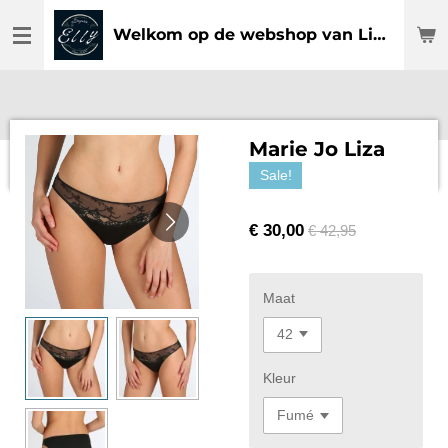
Ga
Welkom op de webshop van Lingerie Elly
direct
naar
de
hoofdinhoud
Marie Jo Liza
Sale!
€ 30,00
€ 42,95
Maat
Kleur