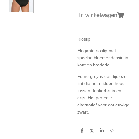
In winkelwagen
Rioslip
Elegante rioslip met
speelse bloemendessin in
kant en broderie.
Fumé grey is een tijdloze
tint die het midden houd
tussen donkerbruin en
grijs. Het perfecte
alternatief voor dat euwige
zwart.
D
D
S
D
e
e
h
e