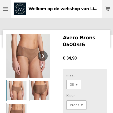
Ga
Welkom op de webshop van Lingerie Elly
direct
naar
de
hoofdinhoud
Avero Brons
0500416
€ 34,90
maat
Kleur