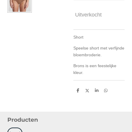
Uitverkocht
Short
Speelse short met verfijnde
bloembroderie.
Brons is een feestelijke
kleur.
D
D
S
D
e
e
h
e
l
e
a
l
e
l
r
e
n
e
n
Producten